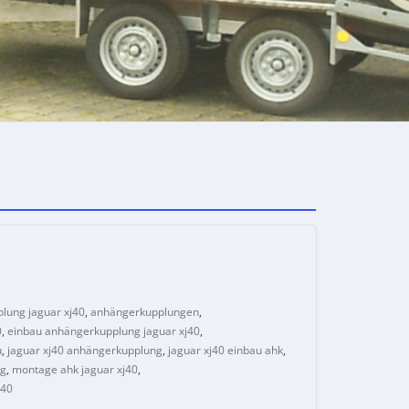
lung jaguar xj40
,
anhängerkupplungen
,
0
,
einbau anhängerkupplung jaguar xj40
,
u
,
jaguar xj40 anhängerkupplung
,
jaguar xj40 einbau ahk
,
ng
,
montage ahk jaguar xj40
,
j40