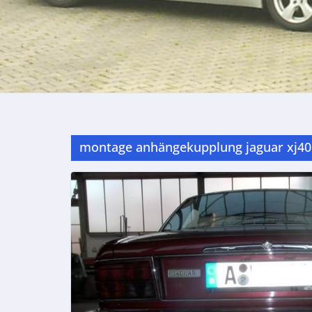
montage anhängekupplung jaguar xj40