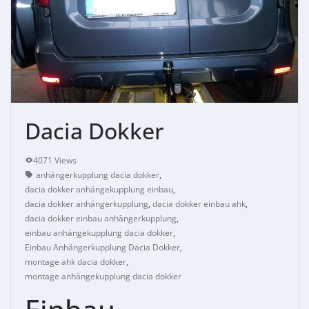
Dacia Dokker
4071 Views
anhängerkupplung dacia dokker
,
dacia dokker anhängekupplung einbau
,
dacia dokker anhängerkupplung
,
dacia dokker einbau ahk
,
dacia dokker einbau anhängerkupplung
,
einbau anhängekupplung dacia dokker
,
Einbau Anhängerkupplung Dacia Dokker
,
montage ahk dacia dokker
,
montage anhängekupplung dacia dokker