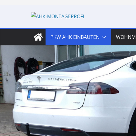
Skip
to
content
PKW AHK EINBAUTEN
WOHNMO