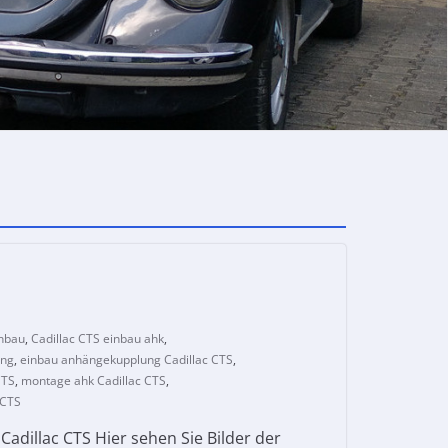
inbau
,
Cadillac CTS einbau ahk
,
ung
,
einbau anhängekupplung Cadillac CTS
,
CTS
,
montage ahk Cadillac CTS
,
 CTS
dillac CTS Hier sehen Sie Bilder der