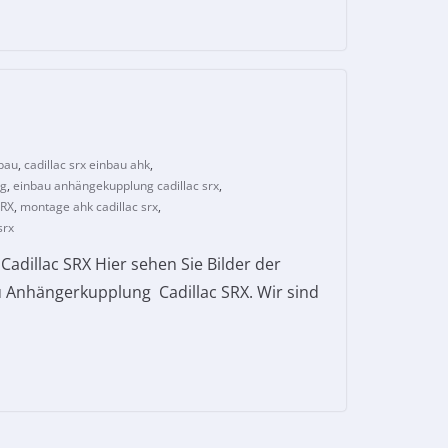
nbau
,
cadillac srx einbau ahk
,
ng
,
einbau anhängekupplung cadillac srx
,
SRX
,
montage ahk cadillac srx
,
srx
dillac SRX Hier sehen Sie Bilder der
 Anhängerkupplung Cadillac SRX. Wir sind