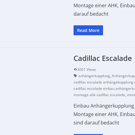
Montage einer AHK, Einbau
darauf bedacht
Read More
Cadillac Escalade
3001 Views
anhängerkupplung
,
Anhängerkupp
cadillac escalade anhängekupplung 
cadillac escalade einbau anhängerk
montage ahk cadillac escalade
,
mont
Einbau Anhängerkupplung Ca
Montage einer AHK, Einbau
sind darauf bedacht