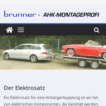
Skip
to
content
Der Elektrosatz
Ein Elektrosatz für eine Anhängerkupplung ist ein Set
von elektrischen Komponenten, die benötigt werden,