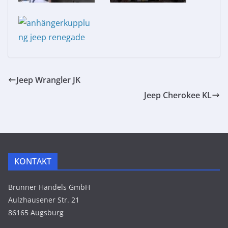
Jeep Wrangler JK
Jeep Cherokee KL
KONTAKT
Brunner Handels GmbH
Aulzhausener Str. 21
86165 Augsburg