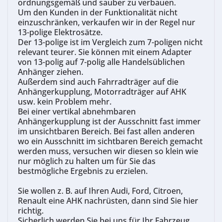
ordnungsgemäß und sauber zu verbauen.
Um den Kunden in der Funktionalität nicht
einzuschränken, verkaufen wir in der Regel nur
13-polige Elektrosätze.
Der 13-polige ist im Vergleich zum 7-poligen nicht
relevant teurer. Sie können mit einem Adapter
von 13-polig auf 7-polig alle H
andelsüblichen
Anhänger ziehen.
Außerdem sind auch Fahrradträger auf die
Anhängerkupplung, Motorradträger auf AHK
usw. kein Problem mehr.
Be
i einer vertikal abnehmbaren
Anhängerkupplung ist der Ausschnitt fast immer
im unsichtbaren Bereich. Bei fast allen anderen
wo ein Ausschnitt im sichtbaren Bereich gemacht
werden muss, versuchen wir diesen so klein wie
nur möglich zu halten um für Sie das
bestmögliche
Ergebnis zu erzielen.
Sie wollen z. B. auf Ihren Audi, Ford, Citroen,
Renault eine AHK nachrüsten, dann sind Sie hier
richtig.
Sicherlich werden Sie bei uns für Ihr Fahrzeug