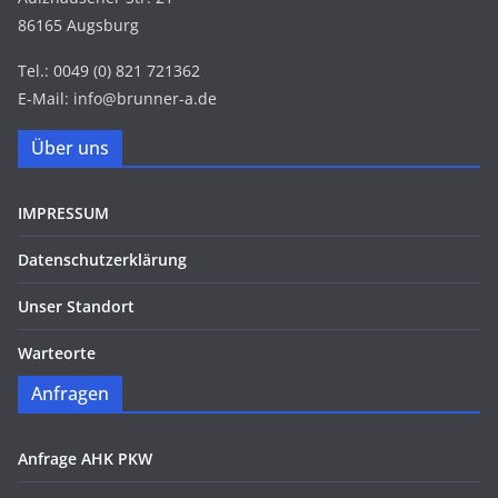
86165 Augsburg
Tel.: 0049 (0) 821 721362
E-Mail: info@brunner-a.de
Über uns
IMPRESSUM
Datenschutzerklärung
Unser Standort
Warteorte
Anfragen
Anfrage AHK PKW