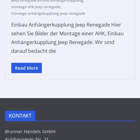
jeep renegade einbau anhängerkupplung
,
montage ahk jeep renegade
,
montage anhängekupplung jeep renegade
Einbau Anhängerkupplung Jeep Renegade Hier
sehen Sie Bilder der Montage einer AHK, Einbau
Anhängerkupplung Jeep Renegade. Wir sind
darauf bedacht die
Read More
KONTAKT
Brunner Handels GmbH
Aulzhausener Str. 21