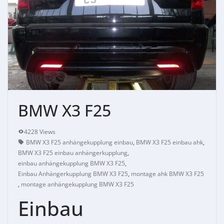
BMW X3 F25
4228 Views
BMW X3 F25 anhängekupplung einbau
,
BMW X3 F25 einbau ahk
,
BMW X3 F25 einbau anhängerkupplung
,
einbau anhängekupplung BMW X3 F25
,
Einbau Anhängerkupplung BMW X3 F25
,
montage ahk BMW X3 F25
,
montage anhängekupplung BMW X3 F25
Einbau