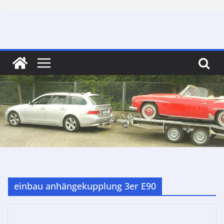
Skip
to
content
einbau anhängekupplung 3er E90