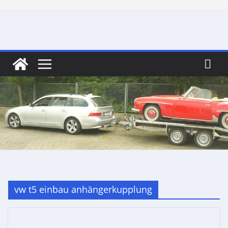
Skip
to
content
vw t5 einbau anhängerkupplung