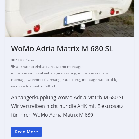
WoMo Adria Matrix M 680 SL
2120 Views
ahk womo einbau
,
ahk womo montage
,
einbau wohnmobil anhängerkupplung
,
einbau womo ahk
,
montage wohnmobil anhängerkupplung
,
montage womo ahk
,
womo adria matrix 680 sl
Anhängerkupplung WoMo Adria Matrix M 680 SL
Wir vertreiben nicht nur die AHK mit Elektrosatz
für Ihren WoMo Adria Matrix M 680
Read More