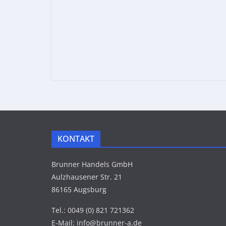
KONTAKT
Brunner Handels GmbH
Aulzhausener Str. 21
86165 Augsburg
Tel.: 0049 (0) 821 721362
E-Mail: info@brunner-a.de