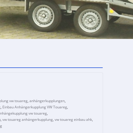
lung vw touareg
,
anhängerkupplungen
,
g
,
Einbau Anhängerkupplung VW Touareg
,
nhängekupplung vw touareg
,
u
,
vw touareg anhängerkupplung
,
vw touareg einbau ahk
,
ng