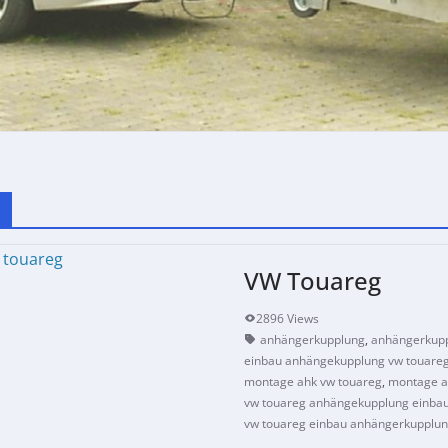
VW Touareg
2896 Views
anhängerkupplung
,
anhängerkupp
einbau anhängekupplung vw touare
montage ahk vw touareg
,
montage a
vw touareg anhängekupplung einba
vw touareg einbau anhängerkupplu