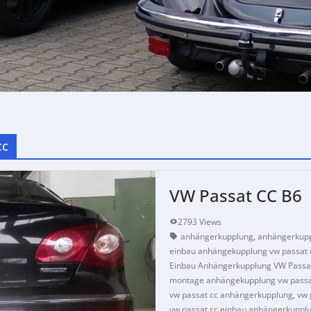
cc
VW Passat CC B6
2793 Views
anhängerkupplung
,
anhängerkupp
einbau anhängekupplung vw passat 
Einbau Anhängerkupplung VW Passa
montage anhängekupplung vw passa
vw passat cc anhängerkupplung
,
vw 
vw passat cc einbau anhängerkuppl