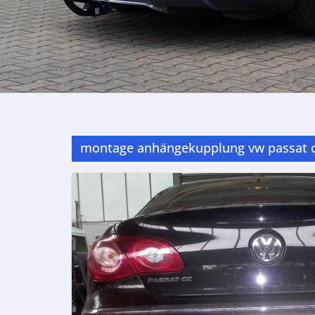
montage anhängekupplung vw passat 