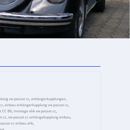
lung vw passat cc
,
anhängerkupplungen
,
cc
,
einbau anhängerkupplung vw passat cc
,
t CC B6
,
montage ahk vw passat cc
,
t cc
,
vw passat cc anhängekupplung einbau
,
passat cc einbau ahk
,
ung