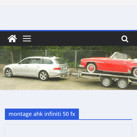
Skip
to
content
montage ahk infiniti 50 fx