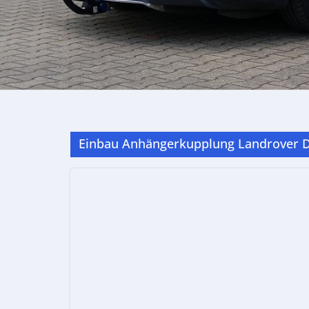
Einbau Anhängerkupplung Landrover 