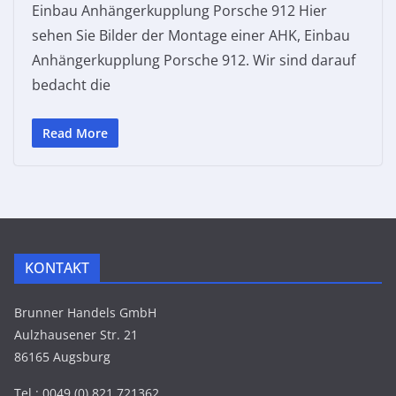
Einbau Anhängerkupplung Porsche 912 Hier
sehen Sie Bilder der Montage einer AHK, Einbau
Anhängerkupplung Porsche 912. Wir sind darauf
bedacht die
Read More
KONTAKT
Brunner Handels GmbH
Aulzhausener Str. 21
86165 Augsburg
Tel.: 0049 (0) 821 721362