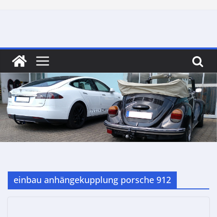
Skip
to
content
einbau anhängekupplung porsche 912