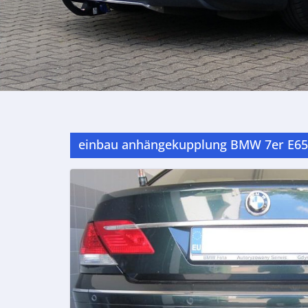
einbau anhängekupplung BMW 7er E65