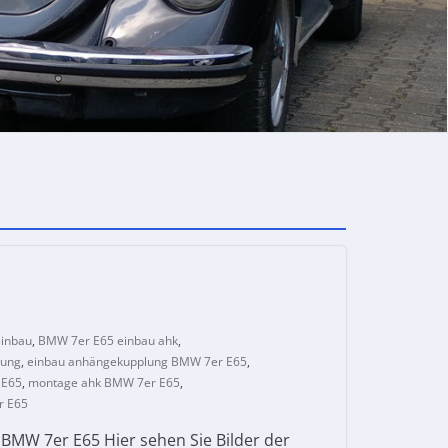
inbau
,
BMW 7er E65 einbau ahk
,
lung
,
einbau anhängekupplung BMW 7er E65
,
 E65
,
montage ahk BMW 7er E65
,
r E65
MW 7er E65 Hier sehen Sie Bilder der