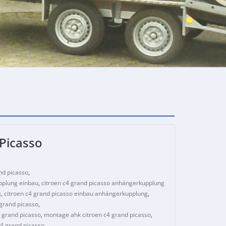
Picasso
nd picasso
,
pplung einbau
,
citroen c4 grand picasso anhängerkupplung
k
,
citroen c4 grand picasso einbau anhängerkupplung
,
grand picasso
,
 grand picasso
,
montage ahk citroen c4 grand picasso
,
4 grand picasso