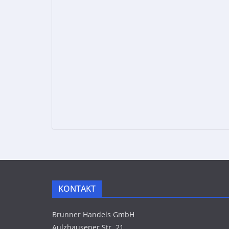
KONTAKT
Brunner Handels GmbH
Aulzhausener Str. 21