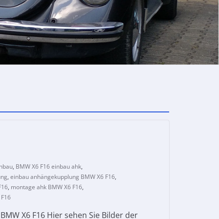
inbau
,
BMW X6 F16 einbau ahk
,
ung
,
einbau anhängekupplung BMW X6 F16
,
F16
,
montage ahk BMW X6 F16
,
 F16
MW X6 F16 Hier sehen Sie Bilder der