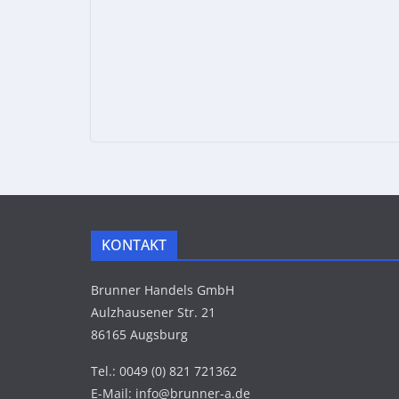
KONTAKT
Brunner Handels GmbH
Aulzhausener Str. 21
86165 Augsburg
Tel.: 0049 (0) 821 721362
E-Mail: info@brunner-a.de