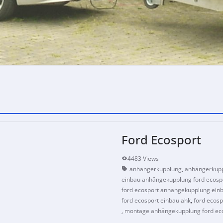
Ford Ecosport
4483 Views
anhängerkupplung
,
anhängerkupp
einbau anhängekupplung ford ecosp
ford ecosport anhängekupplung ein
ford ecosport einbau ahk
,
ford ecos
,
montage anhängekupplung ford ec